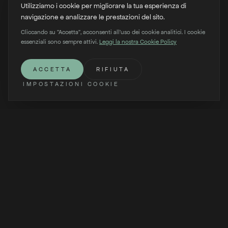
Utilizziamo i cookie per migliorare la tua esperienza di
navigazione e analizzare le prestazioni del sito.
Cliccando su "Accetta", acconsenti all'uso dei cookie analitici. I cookie
essenziali sono sempre attivi.
Leggi la nostra Cookie Policy
SCORRI
ACCETTA
RIFIUTA
IMPOSTAZIONI COOKIE
Non da dove è iniziata.
Perché doveva esistere.